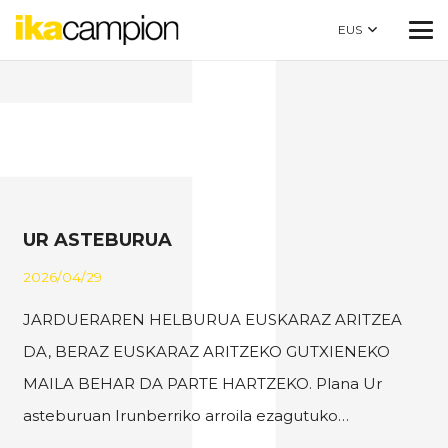
EUS
UR ASTEBURUA
2026/04/29
JARDUERAREN HELBURUA EUSKARAZ ARITZEA
DA, BERAZ EUSKARAZ ARITZEKO GUTXIENEKO
MAILA BEHAR DA PARTE HARTZEKO. Plana Ur
asteburuan Irunberriko arroila ezagutuko…