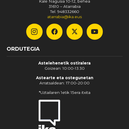
Kale Nagusia 10-12, behea
31610 – Atarrabia
Tel. 948332660
atarrabia@ika.eus
ORDUTEGIA
Astelehenetik ostiralera
Goizean: 10:00-13:30
Astearte eta ostegunetan
Arratsaldean: 17:00-20:00
*Uztailaren 1etik 15era itxita