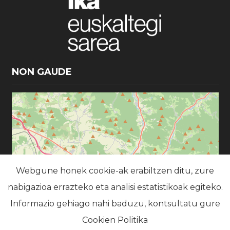
NON GAUDE
×
IKA Campion
Webgune honek cookie-ak erabiltzen ditu, zure
nabigazioa errazteko eta analisi estatistikoak egiteko.
Informazio gehiago nahi baduzu, kontsultatu gure
Cookien Politika