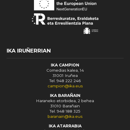
IKA IRUÑERRIAN
IKA CAMPION
Comedias kalea, 14
31001 Iruñea
Tel. 948 222 246
campion@ika.eus
IKA BARAÑAIN
Haraneko etorbidea, 2 behea
31010 Barañain
Tel. 948 188 325
baranain@ika.eus
IKA ATARRABIA