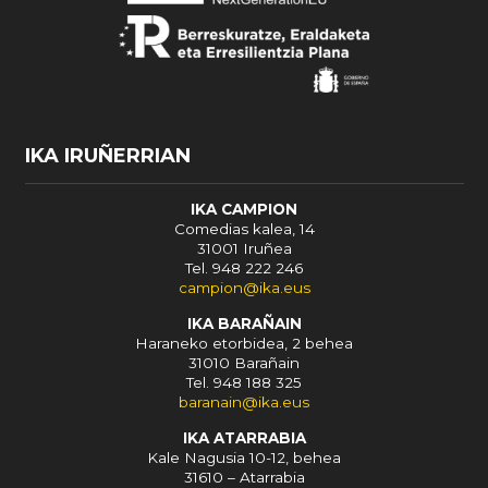
IKA IRUÑERRIAN
IKA CAMPION
Comedias kalea, 14
31001 Iruñea
Tel. 948 222 246
campion@ika.eus
IKA BARAÑAIN
Haraneko etorbidea, 2 behea
31010 Barañain
Tel. 948 188 325
baranain@ika.eus
IKA ATARRABIA
Kale Nagusia 10-12, behea
31610 – Atarrabia