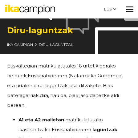
EUS
Diru-laguntzak
IKA CAMPION
DIRU-LAGUNTZAK
Euskaltegian matrikulatutako 16 urtetik gorako
helduek Euskarabidearen (Nafarroako Gobernua)
eta udalen diru-laguntzak jaso ditzakete. Biak
bateragarriak dira, hau da, biak jaso daitezke aldi
berean.
A1 eta A2 mailetan
matrikulatutako
ikasleentzako Euskarabidearen
laguntzak