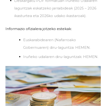
Deskargatu PDF formatuan Iruñeko Udalaren
laguntzak eskatzeko jarraibideak (2025 – 2026
ikasturtea eta 2026ko udako ikastaroak).
Informazio ofizialera jotzeko estekak:
Euskarabidearen (Nafarroako
Gobernuaren) diru-laguntza: HEMEN.
Iruñeko udalaren diru-laguntzak: HEMEN.