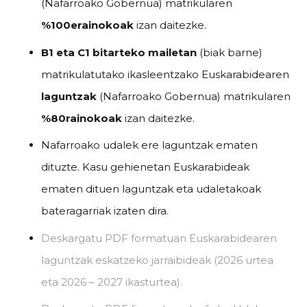
(Nafarroako Gobernua) matrikularen
%100erainokoak
izan daitezke.
B1 eta C1 bitarteko mailetan
(biak barne)
matrikulatutako ikasleentzako Euskarabidearen
laguntzak
(Nafarroako Gobernua) matrikularen
%80rainokoak
izan daitezke.
Nafarroako udalek ere laguntzak ematen
dituzte. Kasu gehienetan Euskarabideak
ematen dituen laguntzak eta udaletakoak
bateragarriak izaten dira.
Deskargatu PDF formatuan Euskarabidearen
laguntzak eskatzeko jarraibideak (2026 urtea
eta 2026 – 2027 ikasturtea).