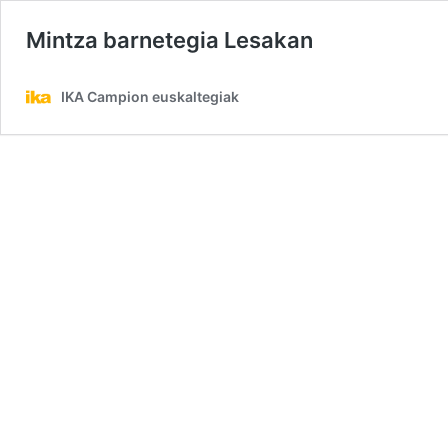
Mintza barnetegia Lesakan
IKA Campion euskaltegiak